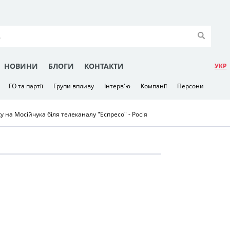
НОВИНИ
БЛОГИ
КОНТАКТИ
УКР
ГО та партії
Групи впливу
Інтерв'ю
Компанії
Персони
у на Мосійчука біля телеканалу "Еспресо" - Росія