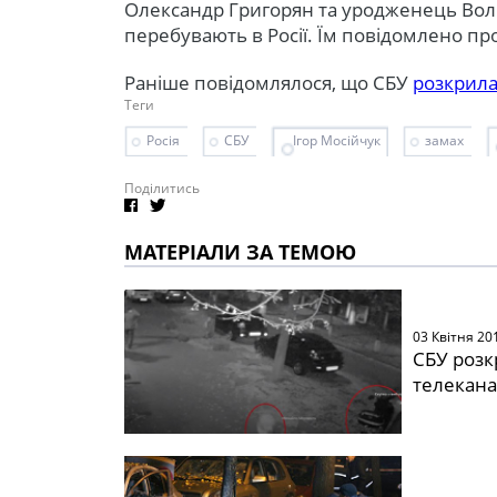
Олександр Григорян та уродженець Воли
перебувають в Росії. Їм повідомлено про
Раніше повідомлялося, що СБУ
розкрил
Теги
Росія
СБУ
Ігор Мосійчук
замах
Поділитись
МАТЕРІАЛИ ЗА ТЕМОЮ
03 Квітня 20
СБУ розк
телекана