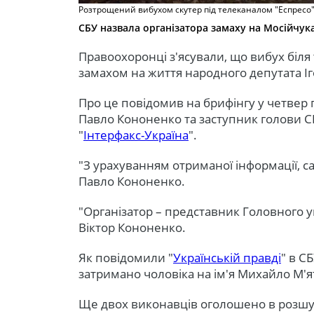
Розтрощений вибухом скутер під телеканалом "Еспресо
СБУ назвала організатора замаху на Мосійчук
Правоохоронці з'ясували, що вибух біля 
замахом на життя народного депутата Іг
Про це повідомив на брифінгу у четвер
Павло Кононенко та заступник голови С
"
Інтерфакс-Україна
".
"З урахуванням отриманої інформації, са
Павло Кононенко.
"Організатор – представник Головного у
Віктор Кононенко.
Як повідомили "
Українській правді
" в С
затримано чоловіка на ім'я Михайло М'
Ще двох виконавців оголошено в розш