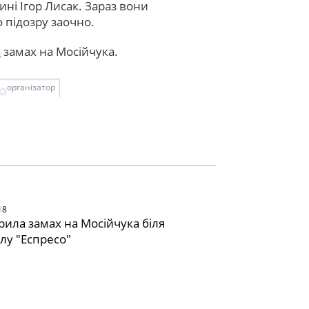
ні Ігор Лисак. Зараз вони
 підозру заочно.
а
замах на Мосійчука.
організатор
18
рила замах на Мосійчука біля
лу "Еспресо"