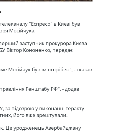
"
а
телеканалу "Еспресо" в Києві був
оря Мосійчука.
 перший заступник прокурора Києва
БУ Віктор Кононенко, передає
ме Мосійчук був їм потрібен", - сказав
правління Генштабу РФ", - додав
БУ, за підозрою у виконанні теракту
ятних, його вже арештували.
ук. Це уродженець Азербайджану