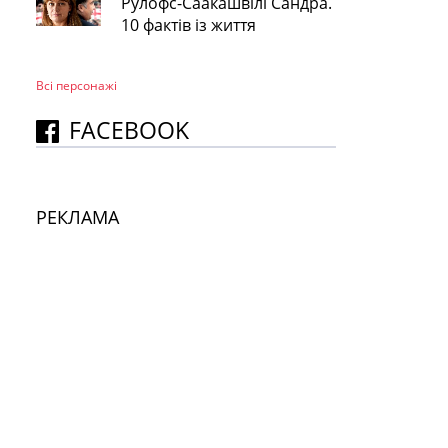
Рулофс-Саакашвілі Сандра.
10 фактів із життя
Всі персонажi
FACEBOOK
РЕКЛАМА