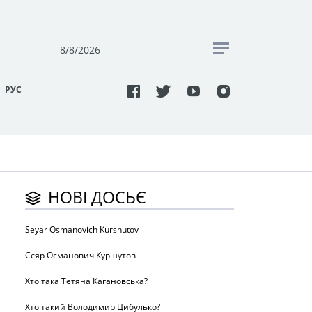
8/8/2026
РУC
НОВІ ДОСЬЄ
Seyar Osmanovich Kurshutov
Сєяр Османович Куршутов
Хто така Тетяна Кагановська?
Хто такий Володимир Цибулько?