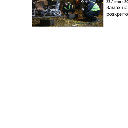
23 Лютого 2
Замах на
розкрит