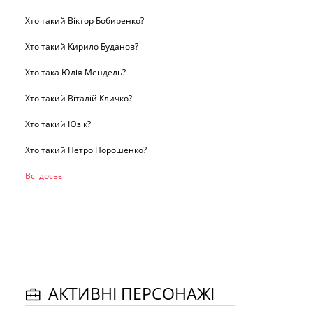
Хто такий Віктор Бобиренко?
Хто такий Кирило Буданов?
Хто така Юлія Мендель?
Хто такий Віталій Кличко?
Хто такий Юзік?
Хто такий Петро Порошенко?
Всі досьє
АКТИВНІ ПЕРСОНАЖІ