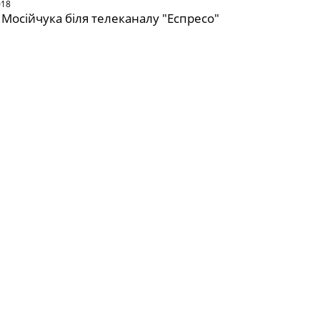
018
 Мосійчука біля телеканалу "Еспресо"
о