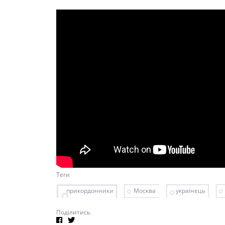
Теги
прикордонники
Москва
українець
Поділитись