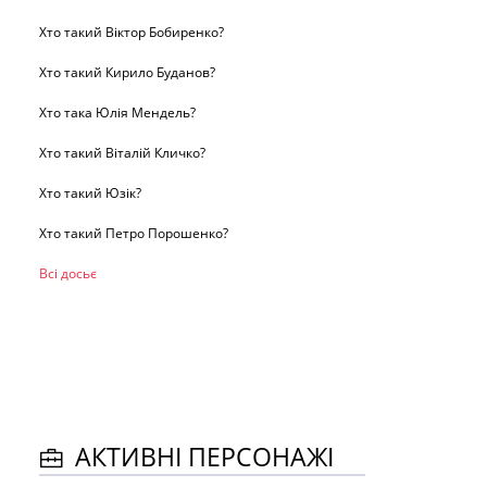
Хто такий Віктор Бобиренко?
Хто такий Кирило Буданов?
Хто така Юлія Мендель?
Хто такий Віталій Кличко?
Хто такий Юзік?
Хто такий Петро Порошенко?
Всі досьє
АКТИВНІ ПЕРСОНАЖІ