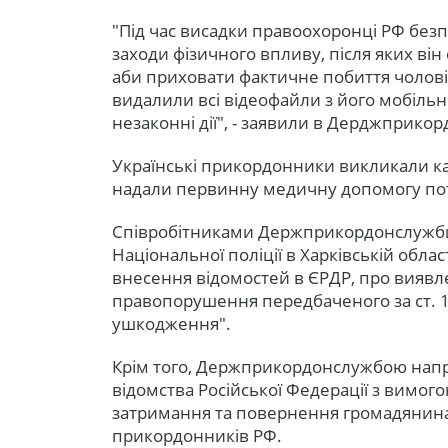
"Під час висадки правоохоронці РФ безп
заходи фізичного впливу, після яких ві
аби приховати фактичне побиття чолові
видалили всі відеофайли з його мобільно
незаконні дії", - заявили в Дерджприкор
Українські прикордонники викликали кар
надали первинну медичну допомогу по
Співробітниками Держприкордонслужби 
Національної поліції в Харківській обл
внесення відомостей в ЄРДР, про виявл
правопорушення передбаченого за ст. 1
ушкодження".
Крім того, Держприкордонслужбою нап
відомства Російської Федерації з вимо
затримання та повернення громадянина 
прикордонників РФ.