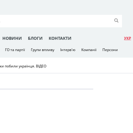
НОВИНИ
БЛОГИ
КОНТАКТИ
УКР
ГО та партії
Групи впливу
Інтерв'ю
Компанії
Персони
ки побили українця. ВІДЕО