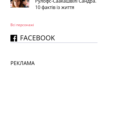
Рулофс-Саакашвілі Сандра.
10 фактів із життя
Всі персонажi
FACEBOOK
РЕКЛАМА