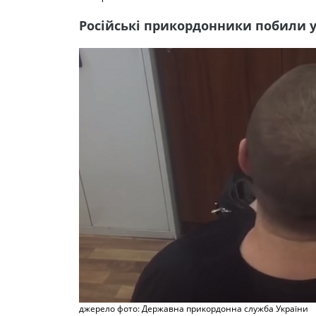
Російські прикордонники побили у
джерело фото: Державна прикордонна служба України