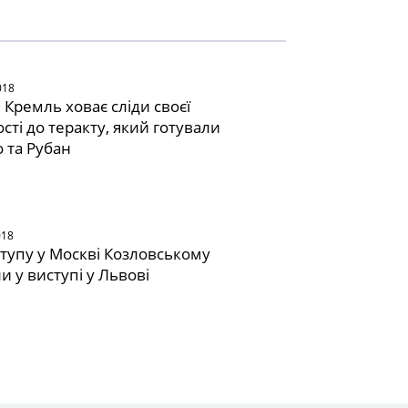
018
 Кремль ховає сліди своєї
сті до теракту, який готували
 та Рубан
018
ступу у Москві Козловському
и у виступі у Львові