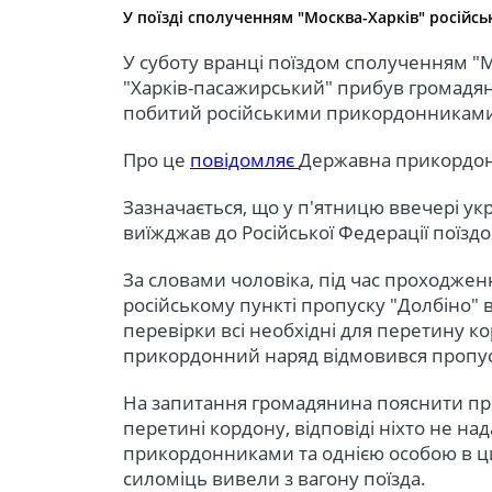
У поїзді сполученням "Москва-Харків" російс
У суботу вранці поїздом сполученням "
"Харків-пасажирський" прибув громадяни
побитий російськими прикордонникам
Про це
повідомляє
Державна прикордон
Зазначається, що у п'ятницю ввечері у
виїжджав до Російської Федерації поїзд
За словами чоловіка, під час проходже
російському пункті пропуску "Долбіно"
перевірки всі необхідні для перетину к
прикордонний наряд відмовився пропус
На запитання громадянина пояснити при
перетині кордону, відповіді ніхто не на
прикордонниками та однією особою в ц
силоміць вивели з вагону поїзда.