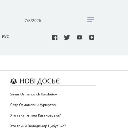
7/8/2026
РУC
НОВІ ДОСЬЄ
Seyar Osmanovich Kurshutov
Сєяр Османович Куршутов
Хто така Тетяна Кагановська?
Хто такий Володимир Цибулько?