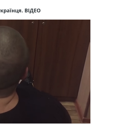
країнця. ВІДЕО