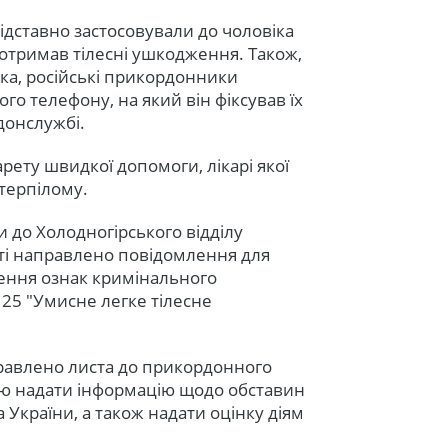
ідставно застосовували до чоловіка
н отримав тілесні ушкодження. Також,
ка, російські прикордонники
го телефону, на який він фіксував їх
донслужбі.
ету швидкої допомоги, лікарі якої
терпілому.
до Холодногірського відділу
асті направлено повідомлення для
ення ознак кримінального
25 "Умисне легке тілесне
равлено листа до прикордонного
гою надати інформацію щодо обставин
України, а також надати оцінку діям