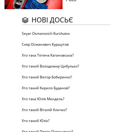
НОВІ ДОСЬЄ
Seyar Osmanovich Kurshutov
Сєяр Османович Куршутов
Хто така Тетяна Кагановська?
Хто такий Володимир Цибулько?
Хто такий Віктор Бобиренко?
Хто такий Кирило Буданов?
Хто така Юлія Мендель?
Хто такий Віталій Кличко?
Хто такий Юзік?
Хто такий Петро Порошенко?