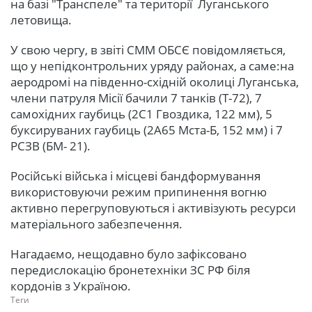
на базі "Транспеле" та території Луганського
летовища.
У свою чергу, в звіті СММ ОБСЄ повідомляється,
що у непідконтрольних уряду районах, а саме:на
аеродромі на південно-східній околиці Луганська,
члени патруля Місії бачили 7 танків (Т-72), 7
самохідних гаубиць (2С1 Гвоздика, 122 мм), 5
буксируваних гаубиць (2А65 Мста-Б, 152 мм) і 7
РСЗВ (БМ- 21).
Російські війська і місцеві бандформування
використовуючи режим припинення вогню
активно перегруповуються і активізують ресурси
матеріального забезпечення.
Нагадаємо, нещодавно було зафіксовано
передислокацію бронетехніки ЗС РФ біля
кордонів з Україною.
Теги