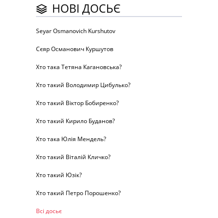
НОВІ ДОСЬЄ
Seyar Osmanovich Kurshutov
Сєяр Османович Куршутов
Хто така Тетяна Кагановська?
Хто такий Володимир Цибулько?
Хто такий Віктор Бобиренко?
Хто такий Кирило Буданов?
Хто така Юлія Мендель?
Хто такий Віталій Кличко?
Хто такий Юзік?
Хто такий Петро Порошенко?
Всі досьє