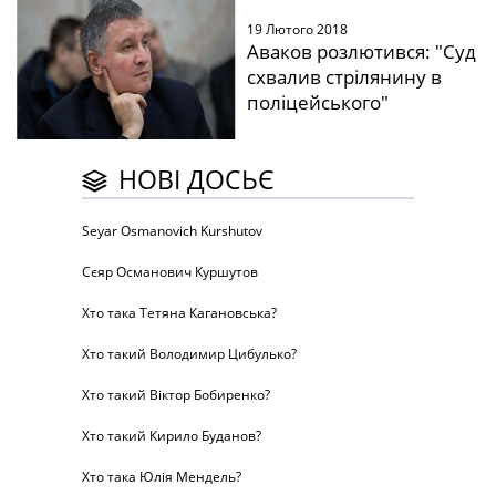
19 Лютого 2018
Аваков розлютився: "Суд
схвалив стрілянину в
поліцейського"
НОВІ ДОСЬЄ
Seyar Osmanovich Kurshutov
Сєяр Османович Куршутов
Хто така Тетяна Кагановська?
Хто такий Володимир Цибулько?
Хто такий Віктор Бобиренко?
Хто такий Кирило Буданов?
Хто така Юлія Мендель?