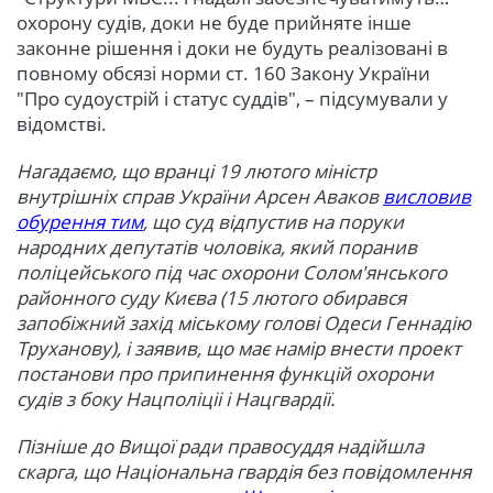
охорону судів, доки не буде прийняте інше
законне рішення і доки не будуть реалізовані в
повному обсязі норми ст. 160 Закону України
"Про судоустрій і статус суддів", – підсумували у
відомстві.
Нагадаємо, що вранці 19 лютого міністр
внутрішніх справ України Арсен Аваков
висловив
обурення тим
, що суд відпустив на поруки
народних депутатів чоловіка, який поранив
поліцейського під час охорони Солом'янського
районного суду Києва (15 лютого обирався
запобіжний захід міському голові Одеси Геннадію
Труханову), і заявив, що має намір внести проект
постанови про припинення функцій охорони
судів з боку Нацполіціі і Нацгвардії.
Пізніше до Вищої ради правосуддя надійшла
скарга, що Національна гвардія без повідомлення