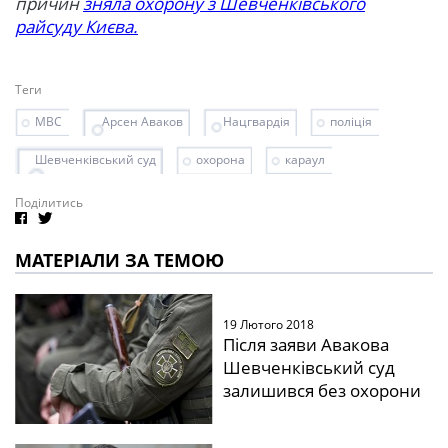
причин
зняла охорону з Шевченківського
райсуду Києва.
Теги
МВС
Арсен Аваков
Нацгвардія
поліція
Шевченківський суд
охорона
караул
Поділитись
МАТЕРІАЛИ ЗА ТЕМОЮ
19 Лютого 2018
Після заяви Авакова
Шевченківський суд
залишився без охорони