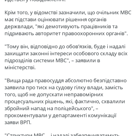
Крім того, у відомстві зазначили, що очільник МВС
має підстави оцінювати рішення органів
держвлади, "які демотивують працівників та
підривають авторитет правоохоронних органів".
"Тому він, відповідно до обов’язків, буде і надалі
захищати законні інтереси особового складу всіх
підрозділів системи МВС", – заявили в
міністерстві.
"Вища рада правосуддя абсолютно безпідставно
заявила про тиск на судову гілку влади, замість
того, щоб не допускати неправомірних
процесуальних рішень, які, фактично, схвалили
збройний напад на поліцейського", –
прокоментували у департаменті комунікації
заяви ВРП.
"Структури МВС... і надалі забезпечуватимуть…