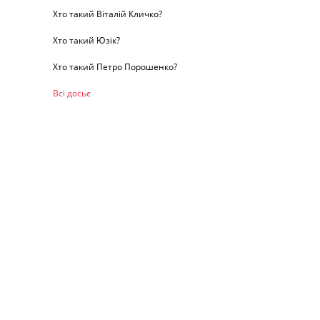
Хто такий Віталій Кличко?
Хто такий Юзік?
Хто такий Петро Порошенко?
Всі досьє