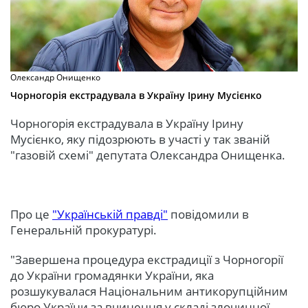
Олександр Онищенко
Чорногорія екстрадувала в Україну Ірину Мусієнко
Чорногорія екстрадувала в Україну Ірину
Мусієнко, яку підозрюють в участі у так званій
"газовій схемі" депутата Олександра Онищенка.
Про це
"Українській правді"
повідомили в
Генеральній прокуратурі.
"Завершена процедура екстрадиції з Чорногорії
до України громадянки України, яка
розшукувалася Національним антикорупційним
бюро України за вчинення у складі злочинної