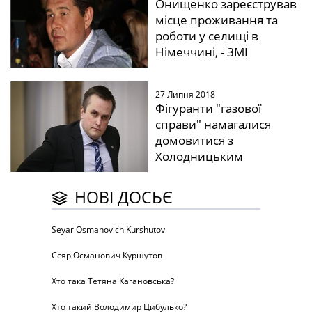
Онищенко зареєстрував
місце проживання та
роботи у селищі в
Німеччині, - ЗМІ
27 Липня 2018
Фігуранти "газової
справи" намагалися
домовитися з
Холодницьким
НОВІ ДОСЬЄ
Seyar Osmanovich Kurshutov
Сєяр Османович Куршутов
Хто така Тетяна Кагановська?
Хто такий Володимир Цибулько?