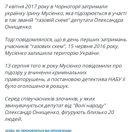
7 квітня 2017 року в Чорногорії затримали
українку Ірину Мусієнко, яка підозрюється в участі
в так званій "газовій схемі" депутата Олександра
Онищенко.
Тоді повідомлялося, що в день перших затримань
учасників "газових схем", 15 червня 2016 року,
Мусієнко залишила територію України.
13 серпня того ж року Мусієнко повідомили про
підозру у вчиненні кримінальних
правопорушень, а постановою детектива НАБУ її
було оголошено в розшук.
Серед співучасників злочинів, у яких
звинувачується депутат від "Волі народу"
Олександр Онищенко, фігурують близько 20
людей.