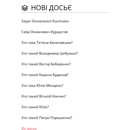
НОВІ ДОСЬЄ
Seyar Osmanovich Kurshutov
Сєяр Османович Куршутов
Хто така Тетяна Кагановська?
Хто такий Володимир Цибулько?
Хто такий Віктор Бобиренко?
Хто такий Кирило Буданов?
Хто така Юлія Мендель?
Хто такий Віталій Кличко?
Хто такий Юзік?
Хто такий Петро Порошенко?
Всі досьє