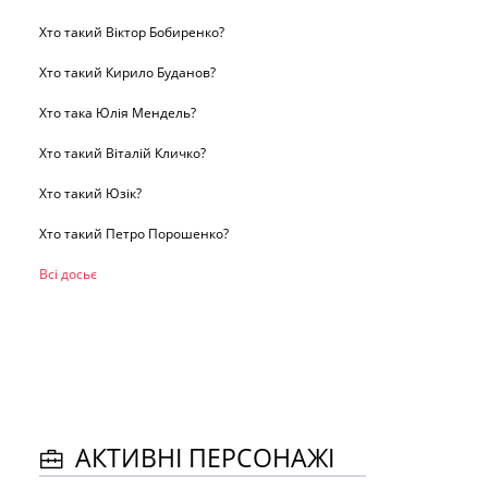
Хто такий Віктор Бобиренко?
Хто такий Кирило Буданов?
Хто така Юлія Мендель?
Хто такий Віталій Кличко?
Хто такий Юзік?
Хто такий Петро Порошенко?
Всі досьє
АКТИВНІ ПЕРСОНАЖІ