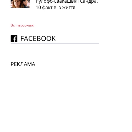
Рулофс-Саакашвілі Сандра.
10 фактів із життя
Всі персонажi
FACEBOOK
РЕКЛАМА