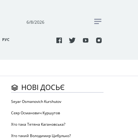
6/8/2026
РУC
НОВІ ДОСЬЄ
Seyar Osmanovich Kurshutov
Сєяр Османович Куршутов
Хто така Тетяна Кагановська?
Хто такий Володимир Цибулько?