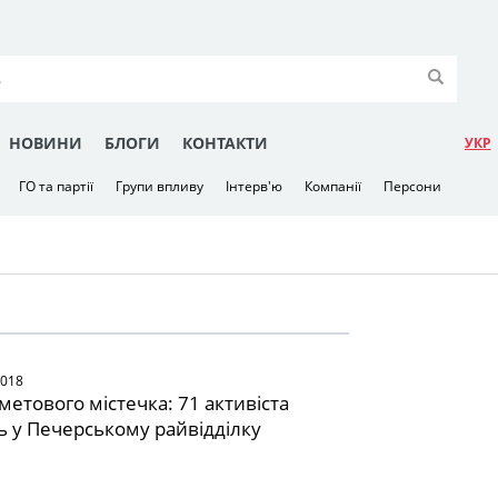
НОВИНИ
БЛОГИ
КОНТАКТИ
УКР
ГО та партії
Групи впливу
Інтерв'ю
Компанії
Персони
2018
метового містечка: 71 активіста
 у Печерському райвідділку