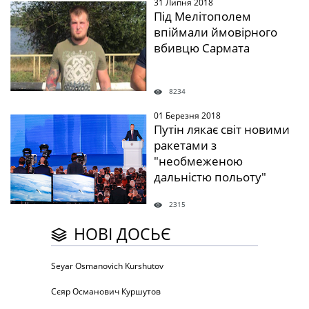
31 Липня 2018
" />
Під Мелітополем
впіймали ймовірного
вбивцю Сармата
8234
01 Березня 2018
" />
Путін лякає світ новими
ракетами з
"необмеженою
дальністю польоту"
2315
НОВІ ДОСЬЄ
Seyar Osmanovich Kurshutov
Сєяр Османович Куршутов