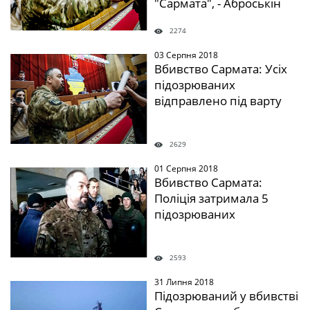
"Сармата", - Аброськін
2274
03 Серпня 2018
" />
Вбивство Сармата: Усіх
підозрюваних
відправлено під варту
2629
01 Серпня 2018
" />
Вбивство Сармата:
Поліція затримала 5
підозрюваних
2593
31 Липня 2018
" />
Підозрюваний у вбивстві