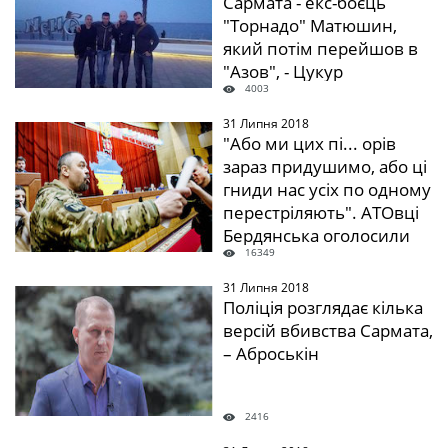
Сармата - екс-боєць
"Торнадо" Матюшин,
який потім перейшов в
"Азов", - Цукур
4003
31 Липня 2018
" />
"Або ми цих пі... орів
зараз придушимо, або ці
гниди нас усіх по одному
перестріляють". АТОвці
Бердянська оголосили
16349
загальну мобілізацію
31 Липня 2018
" />
Поліція розглядає кілька
версій вбивства Сармата,
– Аброськін
2416