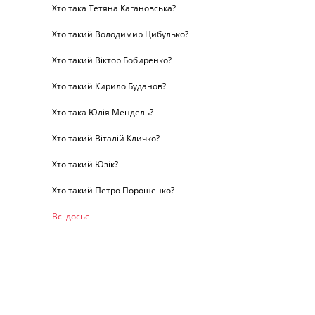
Хто така Тетяна Кагановська?
Хто такий Володимир Цибулько?
Хто такий Віктор Бобиренко?
Хто такий Кирило Буданов?
Хто така Юлія Мендель?
Хто такий Віталій Кличко?
Хто такий Юзік?
Хто такий Петро Порошенко?
Всі досьє