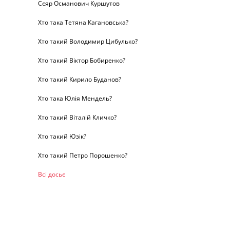
Сєяр Османович Куршутов
Хто така Тетяна Кагановська?
Хто такий Володимир Цибулько?
Хто такий Віктор Бобиренко?
Хто такий Кирило Буданов?
Хто така Юлія Мендель?
Хто такий Віталій Кличко?
Хто такий Юзік?
Хто такий Петро Порошенко?
Всі досьє