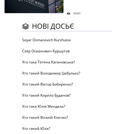
4840
НОВІ ДОСЬЄ
Seyar Osmanovich Kurshutov
Сєяр Османович Куршутов
Хто така Тетяна Кагановська?
Хто такий Володимир Цибулько?
Хто такий Віктор Бобиренко?
Хто такий Кирило Буданов?
Хто така Юлія Мендель?
Хто такий Віталій Кличко?
Хто такий Юзік?