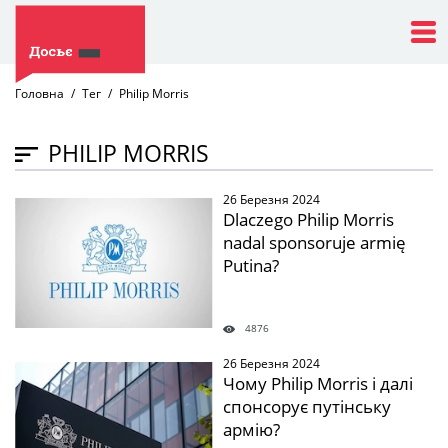
Головна
Тег
Philip Morris
PHILIP MORRIS
26 Березня 2024
" />
Dlaczego Philip Morris
nadal sponsoruje armię
Putina?
4876
26 Березня 2024
" />
Чому Philip Morris і далі
спонсорує путінську
армію?