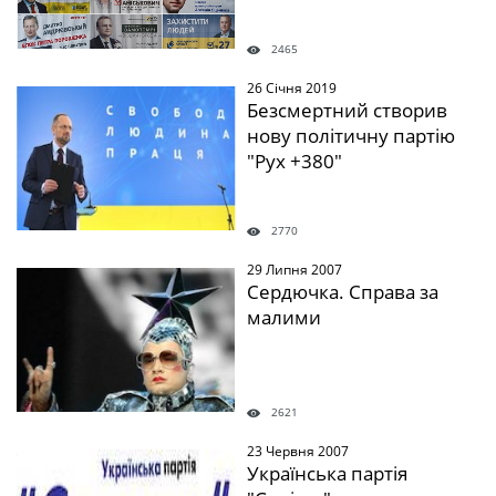
2465
26 Січня 2019
" />
Безсмертний створив
нову політичну партію
"Рух +380"
2770
29 Липня 2007
" />
Сердючка. Справа за
малими
2621
23 Червня 2007
" />
Українська партія