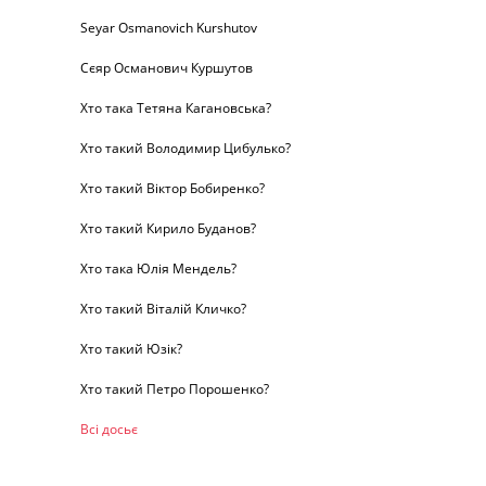
Seyar Osmanovich Kurshutov
Сєяр Османович Куршутов
Хто така Тетяна Кагановська?
Хто такий Володимир Цибулько?
Хто такий Віктор Бобиренко?
Хто такий Кирило Буданов?
Хто така Юлія Мендель?
Хто такий Віталій Кличко?
Хто такий Юзік?
Хто такий Петро Порошенко?
Всі досьє