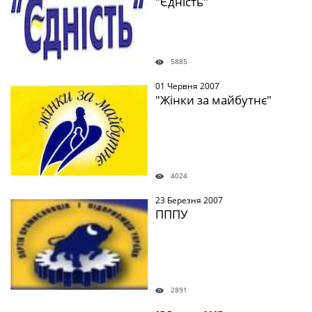
"Єдність"
5885
01 Червня 2007
" />
"Жінки за майбутнє"
4024
23 Березня 2007
" />
ПППУ
2891