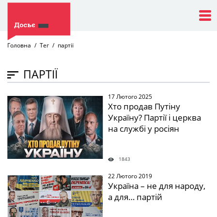
Головна
Тег
партії
ПАРТІЇ
17 Лютого 2025
" />
Хто продав Путіну
Україну? Партії і церква
на службі у росіян
1843
22 Лютого 2019
" />
Україна – не для народу,
а для… партій