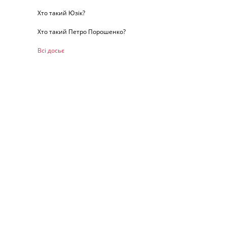
Хто такий Юзік?
Хто такий Петро Порошенко?
Всі досьє