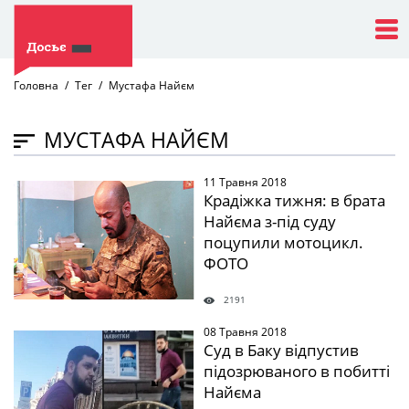
Головна
Тег
Мустафа Найєм
МУСТАФА НАЙЄМ
11 Травня 2018
" />
Крадіжка тижня: в брата
Найєма з-під суду
поцупили мотоцикл.
ФОТО
2191
08 Травня 2018
" />
Суд в Баку відпустив
підозрюваного в побитті
Найєма