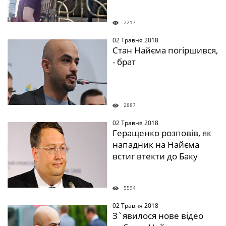
2217
02 Травня 2018
" />
Стан Найєма погіршився,
- брат
2887
02 Травня 2018
" />
Геращенко розповів, як
нападник на Найєма
встиг втекти до Баку
5594
02 Травня 2018
" />
З`явилося нове відео