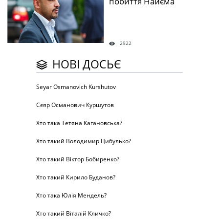
побиття Найєма
2922
НОВІ ДОСЬЄ
Seyar Osmanovich Kurshutov
Сєяр Османович Куршутов
Хто така Тетяна Кагановська?
Хто такий Володимир Цибулько?
Хто такий Віктор Бобиренко?
Хто такий Кирило Буданов?
Хто така Юлія Мендель?
Хто такий Віталій Кличко?