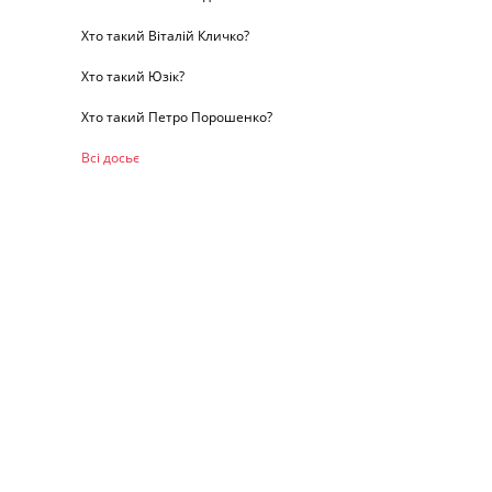
Хто такий Віталій Кличко?
Хто такий Юзік?
Хто такий Петро Порошенко?
Всі досьє