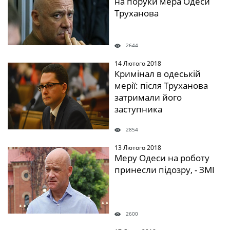
на поруки мера Одеси
Труханова
2644
14 Лютого 2018
" />
Кримінал в одеській
мерії: після Труханова
затримали його
заступника
2854
13 Лютого 2018
" />
Меру Одеси на роботу
принесли підозру, - ЗМІ
2600