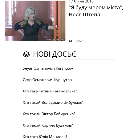
17 Січня 2018
" />
"Я буду мером міста", -
Неля Штепа
2657
НОВІ ДОСЬЄ
Seyar Osmanovich Kurshutov
Сєяр Османович Куршутов
Хто така Тетяна Кагановська?
Хто такий Володимир Цибулько?
Хто такий Віктор Бобиренко?
Хто такий Кирило Буданов?
Хто така Юлія Мендель?