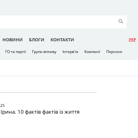
НОВИНИ
БЛОГИ
КОНТАКТИ
УКР
ГО та партії
Групи впливу
Інтерв'ю
Компанії
Персони
025
рина. 10 фактів фактів із життя