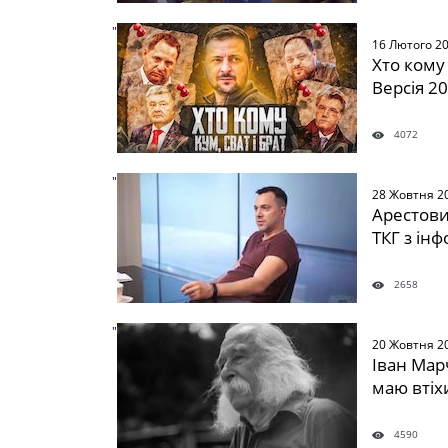
" />
16 Лютого 2
Хто кому 
Версія 2
4072
" />
28 Жовтня 2
Арестови
ТКГ з ін
2658
" />
20 Жовтня 2
Іван Марч
маю втіхи
4590