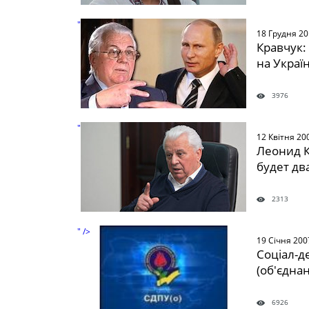
" />
18 Грудня 2
Кравчук:
на Украї
3976
" />
12 Квітня 20
Леонид К
будет дв
2313
" />
19 Січня 200
Соціал-д
(об'єднан
6926