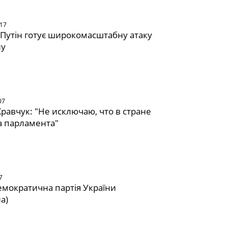
017
 Путін готує широкомасштабну атаку
ну
07
равчук: "Не исключаю, что в стране
а парламента"
7
емократична партія України
а)