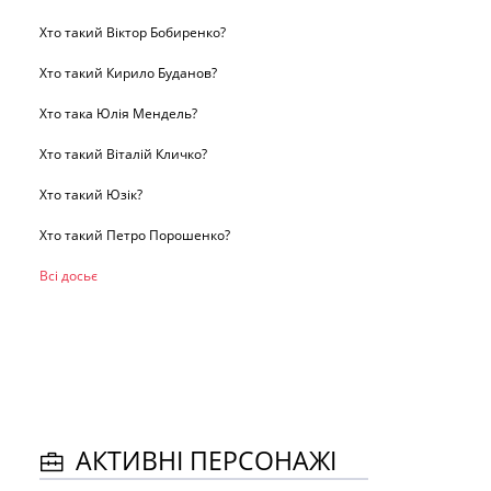
Хто такий Віктор Бобиренко?
Хто такий Кирило Буданов?
Хто така Юлія Мендель?
Хто такий Віталій Кличко?
Хто такий Юзік?
Хто такий Петро Порошенко?
Всі досьє
АКТИВНІ ПЕРСОНАЖІ