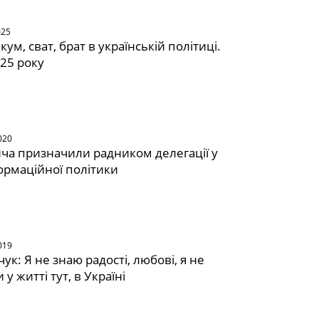
025
кум, сват, брат в українській політиці.
025 року
020
ча призначили радником делегації у
формаційної політики
019
ук: Я не знаю радості, любові, я не
 у житті тут, в Україні