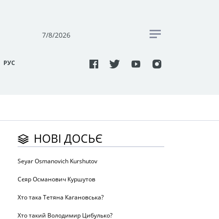
7/8/2026
РУC
НОВІ ДОСЬЄ
Seyar Osmanovich Kurshutov
Сєяр Османович Куршутов
Хто така Тетяна Кагановська?
Хто такий Володимир Цибулько?