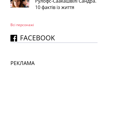
Рулофс-Саакашвілі Сандра.
10 фактів із життя
Всі персонажi
FACEBOOK
РЕКЛАМА