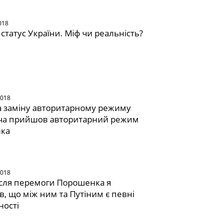
018
статус України. Міф чи реальність?
2018
а заміну авторитарному режиму
ча прийшов авторитарний режим
ка
2018
ісля перемоги Порошенка я
в, що між ним та Путіним є певні
ності