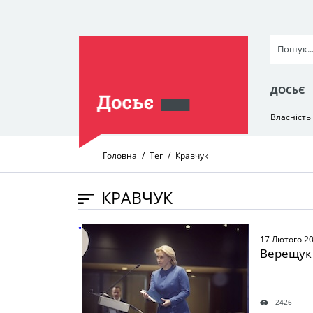
ДОСЬЄ
Власність
Головна
Тег
Кравчук
КРАВЧУК
" />
17 Лютого 2
Верещук І
2426