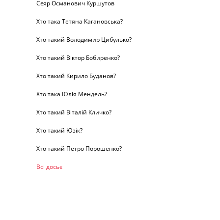
Сєяр Османович Куршутов
Хто така Тетяна Кагановська?
Хто такий Володимир Цибулько?
Хто такий Віктор Бобиренко?
Хто такий Кирило Буданов?
Хто така Юлія Мендель?
Хто такий Віталій Кличко?
Хто такий Юзік?
Хто такий Петро Порошенко?
Всі досьє