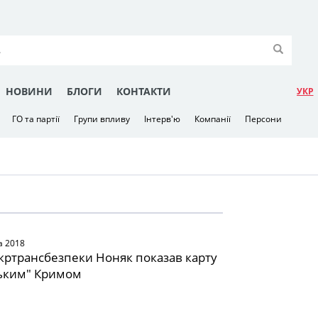
НОВИНИ
БЛОГИ
КОНТАКТИ
УКР
ГО та партії
Групи впливу
Інтерв'ю
Компанії
Персони
а 2018
кртрансбезпеки Ноняк показав карту
ським" Кримом