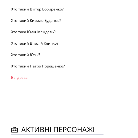
Хто такий Віктор Бобиренко?
Хто такий Кирило Буданов?
Хто така Юлія Мендель?
Хто такий Віталій Кличко?
Хто такий Юзік?
Хто такий Петро Порошенко?
Всі досьє
АКТИВНІ ПЕРСОНАЖІ