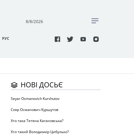
8/8/2026
РУC
НОВІ ДОСЬЄ
Seyar Osmanovich Kurshutov
Сєяр Османович Куршутов
Хто така Тетяна Кагановська?
Хто такий Володимир Цибулько?