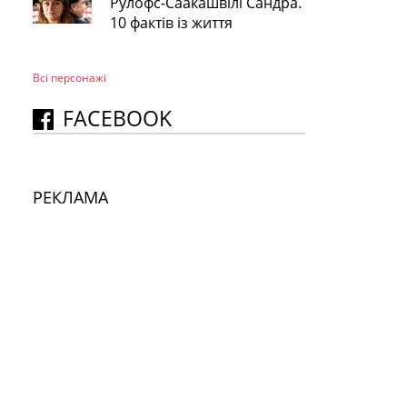
Рулофс-Саакашвілі Сандра.
10 фактів із життя
Всі персонажi
FACEBOOK
РЕКЛАМА