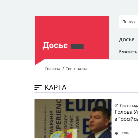
ДОСЬЄ
Власність
Головна
Тег
карта
КАРТА
" />
01 Листопад
Голова У
з "росій
2786