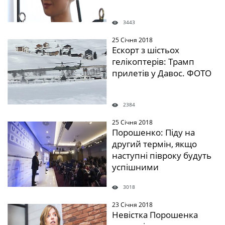
3443
25 Січня 2018
" />
Ескорт з шістьох
гелікоптерів: Трамп
прилетів у Давос. ФОТО
2384
25 Січня 2018
" />
Порошенко: Піду на
другий термін, якщо
наступні півроку будуть
успішними
3018
23 Січня 2018
" />
Невістка Порошенка