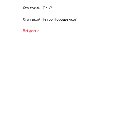
Хто такий Юзік?
Хто такий Петро Порошенко?
Всі досьє