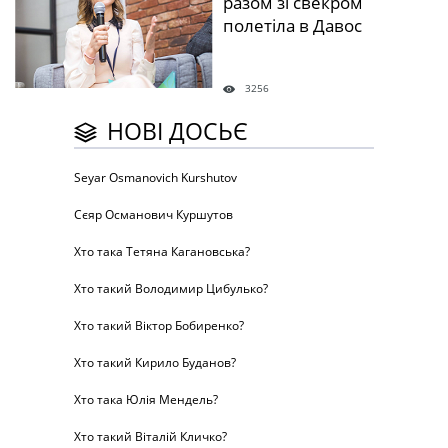
разом зі свекром
полетіла в Давос
3256
НОВІ ДОСЬЄ
Seyar Osmanovich Kurshutov
Сєяр Османович Куршутов
Хто така Тетяна Кагановська?
Хто такий Володимир Цибулько?
Хто такий Віктор Бобиренко?
Хто такий Кирило Буданов?
Хто така Юлія Мендель?
Хто такий Віталій Кличко?