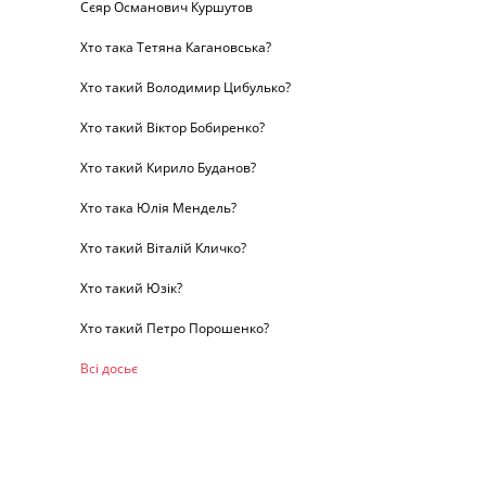
Сєяр Османович Куршутов
Хто така Тетяна Кагановська?
Хто такий Володимир Цибулько?
Хто такий Віктор Бобиренко?
Хто такий Кирило Буданов?
Хто така Юлія Мендель?
Хто такий Віталій Кличко?
Хто такий Юзік?
Хто такий Петро Порошенко?
Всі досьє