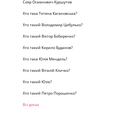
Сєяр Османович Куршутов
Хто така Тетяна Кагановська?
Хто такий Володимир Цибулько?
Хто такий Віктор Бобиренко?
Хто такий Кирило Буданов?
Хто така Юлія Мендель?
Хто такий Віталій Кличко?
Хто такий Юзік?
Хто такий Петро Порошенко?
Всі досьє