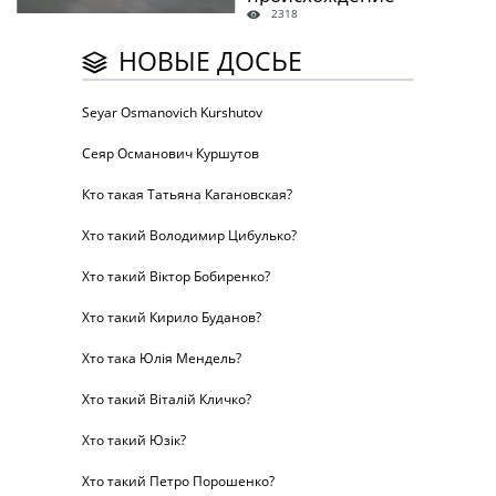
2318
НОВЫЕ ДОСЬЕ
Seyar Osmanovich Kurshutov
Сеяр Османович Куршутов
Кто такая Татьяна Кагановская?
Хто такий Володимир Цибулько?
Хто такий Віктор Бобиренко?
Хто такий Кирило Буданов?
Хто така Юлія Мендель?
Хто такий Віталій Кличко?
Хто такий Юзік?
Хто такий Петро Порошенко?