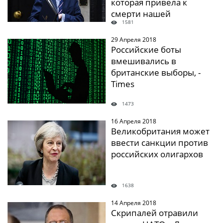
которая привела к
смерти нашей
1581
гражданки
29 Апреля 2018
" />
Российские боты
вмешивались в
британские выборы, -
Times
1473
16 Апреля 2018
" />
Великобритания может
ввести санкции против
российских олигархов
1638
14 Апреля 2018
" />
Скрипалей отравили