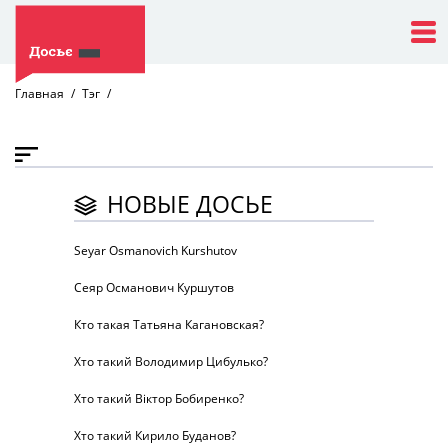
Главная
Тэг
НОВЫЕ ДОСЬЕ
Seyar Osmanovich Kurshutov
Сеяр Османович Куршутов
Кто такая Татьяна Кагановская?
Хто такий Володимир Цибулько?
Хто такий Віктор Бобиренко?
Хто такий Кирило Буданов?