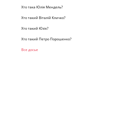
Хто така Юлія Мендель?
Хто такий Віталій Кличко?
Хто такий Юзік?
Хто такий Петро Порошенко?
Все досье