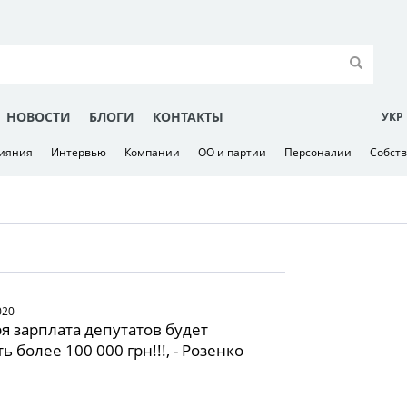
НОВОСТИ
БЛОГИ
КОНТАКТЫ
УКР
лияния
Интервью
Компании
ОО и партии
Персоналии
Собст
020
ря зарплата депутатов будет
ь более 100 000 грн!!!, - Розенко