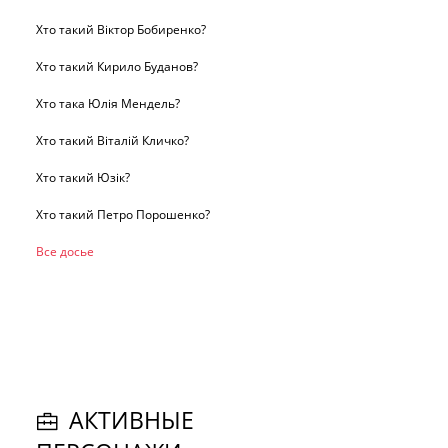
Хто такий Віктор Бобиренко?
Хто такий Кирило Буданов?
Хто така Юлія Мендель?
Хто такий Віталій Кличко?
Хто такий Юзік?
Хто такий Петро Порошенко?
Все досье
АКТИВНЫЕ