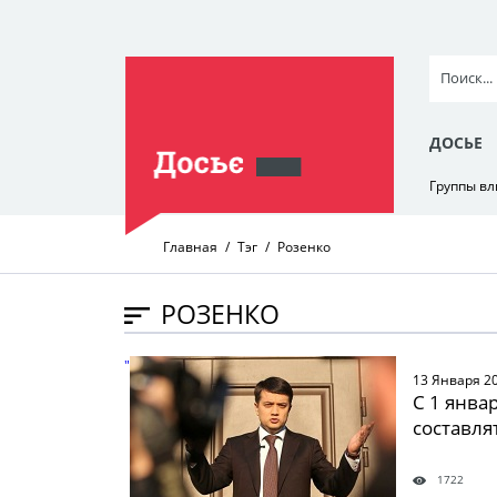
ДОСЬЕ
Группы в
Главная
Тэг
Розенко
РОЗЕНКО
" />
13 Января 2
С 1 янва
составлят
1722