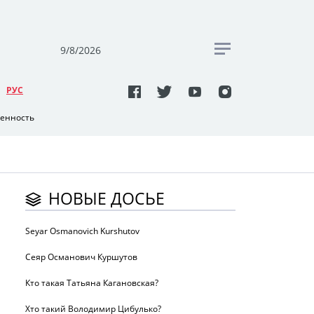
9/8/2026
РУC
венность
НОВЫЕ ДОСЬЕ
Seyar Osmanovich Kurshutov
Сеяр Османович Куршутов
Кто такая Татьяна Кагановская?
Хто такий Володимир Цибулько?