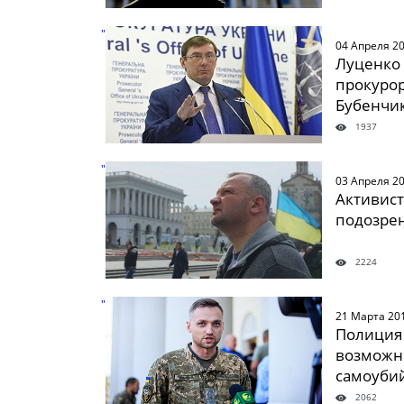
" />
04 Апреля 2
Луценко 
прокурор
Бубенчи
1937
" />
03 Апреля 2
Активис
подозрен
2224
" />
21 Марта 20
Полиция
возможн
самоуби
2062