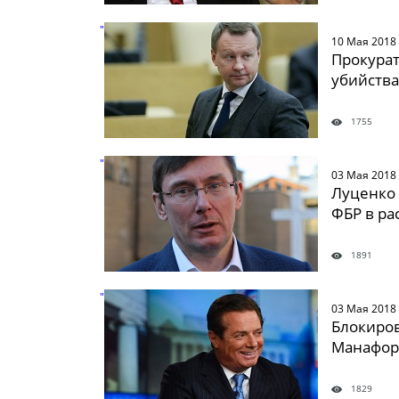
" />
10 Мая 2018
Прокурат
убийств
1755
" />
03 Мая 2018
Луценко 
ФБР в ра
1891
" />
03 Мая 2018
Блокиро
Манафор
1829