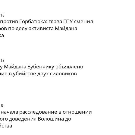
018
против Горбатюка: глава ГПУ сменил
ов по делу активиста Майдана
ка
018
ту Майдана Бубенчику объявлено
ие в убийстве двух силовиков
18
 начала расследование в отношении
ого доведения Волошина до
йства