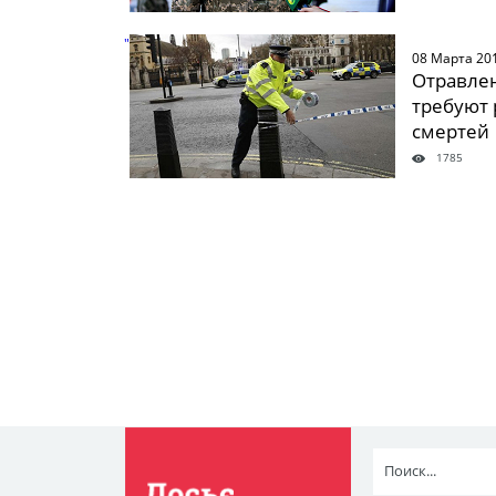
" />
08 Марта 20
Отравлен
требуют 
смертей
1785