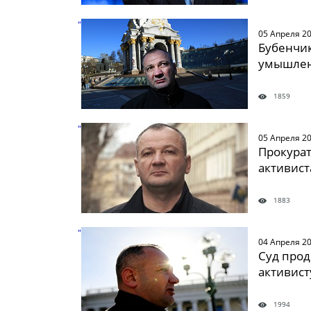
" />
05 Апреля 2
Бубенчи
умышлен
1859
" />
05 Апреля 2
Прокурат
активист
1883
" />
04 Апреля 2
Суд прод
активист
1994