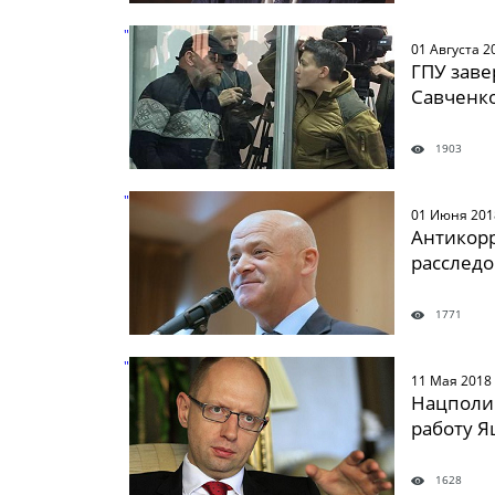
" />
01 Августа 2
ГПУ заве
Савченк
1903
" />
01 Июня 201
Антикор
расследо
1771
" />
11 Мая 2018
Нацполи
работу Я
1628