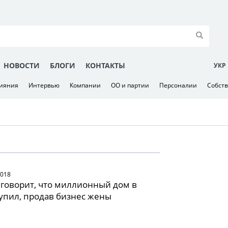
НОВОСТИ
БЛОГИ
КОНТАКТЫ
УКР
лияния
Интервью
Компании
ОО и партии
Персоналии
Собст
2018
говорит, что миллионный дом в
упил, продав бизнес жены