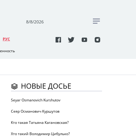
8/8/2026
РУC
венность
НОВЫЕ ДОСЬЕ
Seyar Osmanovich Kurshutov
Сеяр Османович Куршутов
Кто такая Татьяна Кагановская?
Хто такий Володимир Цибулько?