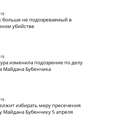
018
к больше не подозреваемый в
ном убийстве
018
ура изменила подозрение по делу
а Майдана Бубенчика
018
олжит избирать меру пресечения
у Майдана Бубенчику 5 апреля