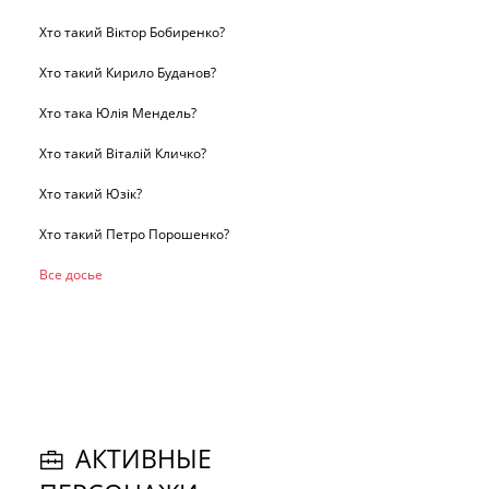
Хто такий Віктор Бобиренко?
Хто такий Кирило Буданов?
Хто така Юлія Мендель?
Хто такий Віталій Кличко?
Хто такий Юзік?
Хто такий Петро Порошенко?
Все досье
АКТИВНЫЕ