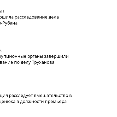
018
ршила расследование дела
о-Рубана
8
рупционные органы завершили
вание по делу Труханова
ция расследует вмешательство в
ценюка в должности премьера