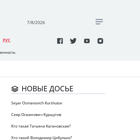
7/8/2026
РУC
венность
НОВЫЕ ДОСЬЕ
Seyar Osmanovich Kurshutov
Сеяр Османович Куршутов
Кто такая Татьяна Кагановская?
Хто такий Володимир Цибулько?