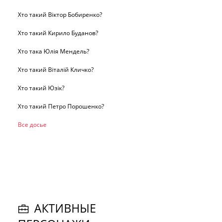
Хто такий Віктор Бобиренко?
Хто такий Кирило Буданов?
Хто така Юлія Мендель?
Хто такий Віталій Кличко?
Хто такий Юзік?
Хто такий Петро Порошенко?
Все досье
АКТИВНЫЕ