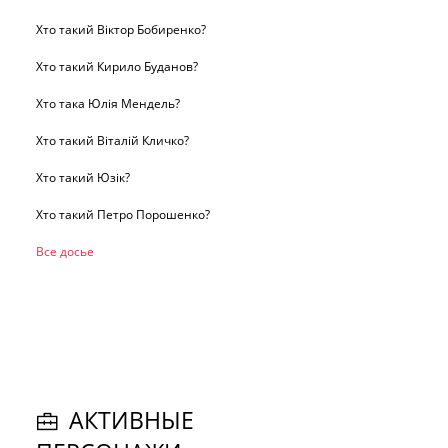
Хто такий Віктор Бобиренко?
Хто такий Кирило Буданов?
Хто така Юлія Мендель?
Хто такий Віталій Кличко?
Хто такий Юзік?
Хто такий Петро Порошенко?
Все досье
АКТИВНЫЕ