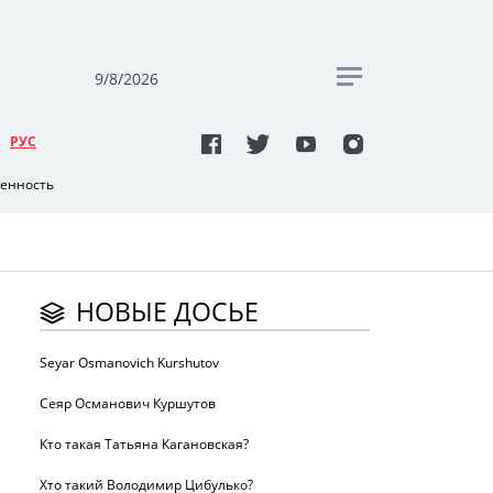
9/8/2026
РУC
венность
НОВЫЕ ДОСЬЕ
Seyar Osmanovich Kurshutov
Сеяр Османович Куршутов
Кто такая Татьяна Кагановская?
Хто такий Володимир Цибулько?