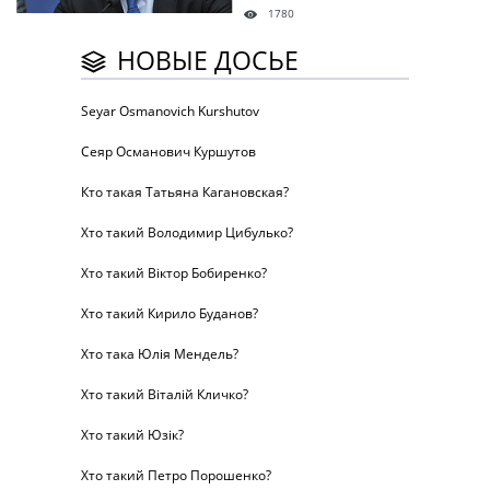
1780
НОВЫЕ ДОСЬЕ
Seyar Osmanovich Kurshutov
Сеяр Османович Куршутов
Кто такая Татьяна Кагановская?
Хто такий Володимир Цибулько?
Хто такий Віктор Бобиренко?
Хто такий Кирило Буданов?
Хто така Юлія Мендель?
Хто такий Віталій Кличко?
Хто такий Юзік?
Хто такий Петро Порошенко?