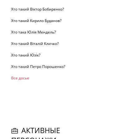
Хто такий Віктор Бобиренко?
Хто такий Кирило Буданов?
Хто така Юлія Мендель?
Хто такий Віталій Кличко?
Хто такий Юзік?
Хто такий Петро Порошенко?
Все досье
АКТИВНЫЕ