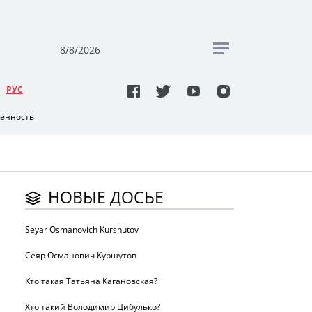
8/8/2026
РУC
венность
НОВЫЕ ДОСЬЕ
Seyar Osmanovich Kurshutov
Сеяр Османович Куршутов
Кто такая Татьяна Кагановская?
Хто такий Володимир Цибулько?