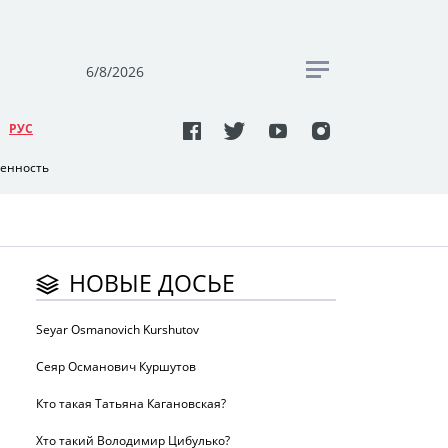
6/8/2026
РУC
венность
НОВЫЕ ДОСЬЕ
Seyar Osmanovich Kurshutov
Сеяр Османович Куршутов
Кто такая Татьяна Кагановская?
Хто такий Володимир Цибулько?