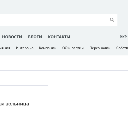
НОВОСТИ
БЛОГИ
КОНТАКТЫ
УКР
лияния
Интервью
Компании
ОО и партии
Персоналии
Собст
ая вольница