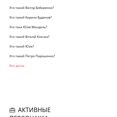
Хто такий Віктор Бобиренко?
Хто такий Кирило Буданов?
Хто така Юлія Мендель?
Хто такий Віталій Кличко?
Хто такий Юзік?
Хто такий Петро Порошенко?
Все досье
АКТИВНЫЕ