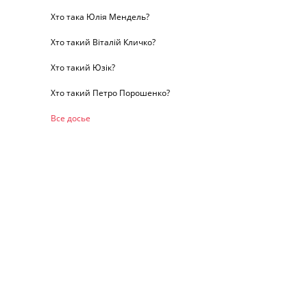
Хто така Юлія Мендель?
Хто такий Віталій Кличко?
Хто такий Юзік?
Хто такий Петро Порошенко?
Все досье