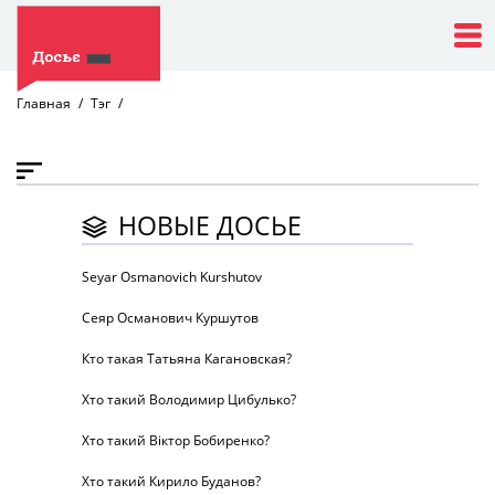
Главная
Тэг
НОВЫЕ ДОСЬЕ
Seyar Osmanovich Kurshutov
Сеяр Османович Куршутов
Кто такая Татьяна Кагановская?
Хто такий Володимир Цибулько?
Хто такий Віктор Бобиренко?
Хто такий Кирило Буданов?