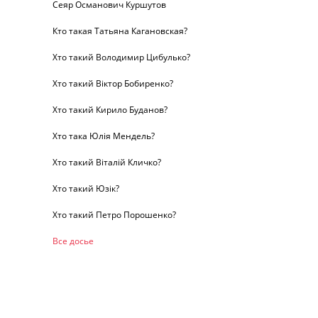
Сеяр Османович Куршутов
Кто такая Татьяна Кагановская?
Хто такий Володимир Цибулько?
Хто такий Віктор Бобиренко?
Хто такий Кирило Буданов?
Хто така Юлія Мендель?
Хто такий Віталій Кличко?
Хто такий Юзік?
Хто такий Петро Порошенко?
Все досье