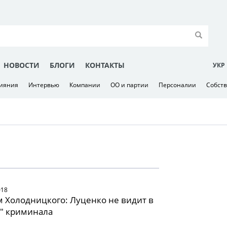
НОВОСТИ
БЛОГИ
КОНТАКТЫ
УКР
лияния
Интервью
Компании
ОО и партии
Персоналии
Собст
018
 Холодницкого: Луценко не видит в
" криминала