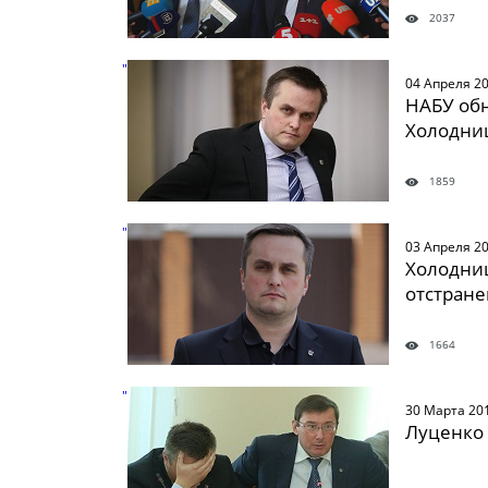
2037
" />
04 Апреля 2
НАБУ об
Холодни
1859
" />
03 Апреля 2
Холодниц
отстране
1664
" />
30 Марта 20
Луценко 