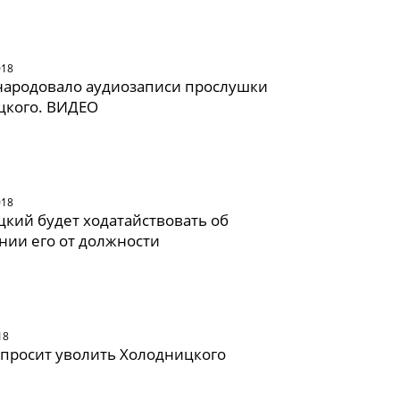
018
народовало аудиозаписи прослушки
цкого. ВИДЕО
018
кий будет ходатайствовать об
нии его от должности
18
просит уволить Холодницкого