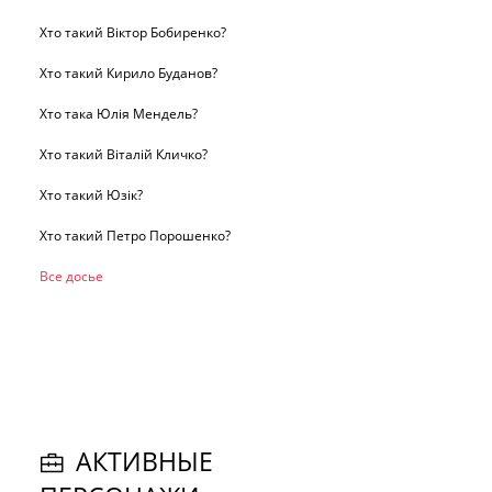
Хто такий Віктор Бобиренко?
Хто такий Кирило Буданов?
Хто така Юлія Мендель?
Хто такий Віталій Кличко?
Хто такий Юзік?
Хто такий Петро Порошенко?
Все досье
АКТИВНЫЕ