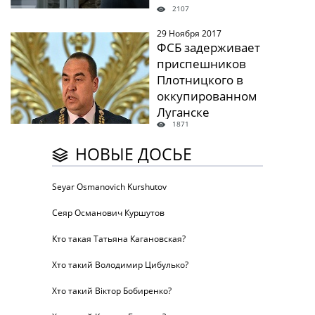
2107
29 Ноября 2017
" />
ФСБ задерживает
приспешников
Плотницкого в
оккупированном
Луганске
1871
НОВЫЕ ДОСЬЕ
Seyar Osmanovich Kurshutov
Сеяр Османович Куршутов
Кто такая Татьяна Кагановская?
Хто такий Володимир Цибулько?
Хто такий Віктор Бобиренко?