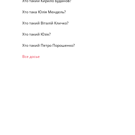
Хто такий Кирило Буданов?
Хто така Юлія Мендель?
Хто такий Віталій Кличко?
Хто такий Юзік?
Хто такий Петро Порошенко?
Все досье