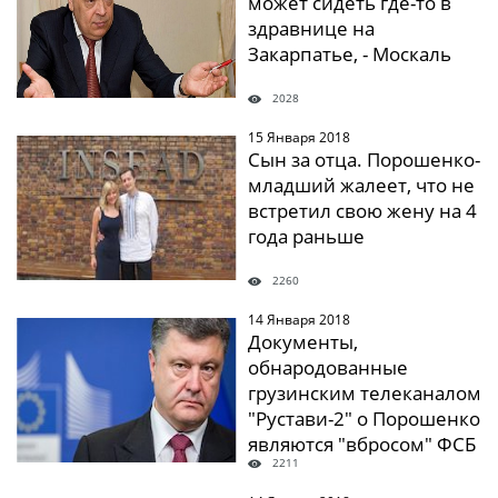
может сидеть где-то в
здравнице на
Закарпатье, - Москаль
2028
15 Января 2018
" />
Сын за отца. Порошенко-
младший жалеет, что не
встретил свою жену на 4
года раньше
2260
14 Января 2018
" />
Документы,
обнародованные
грузинским телеканалом
"Рустави-2" о Порошенко
являются "вбросом" ФСБ
2211
- АП