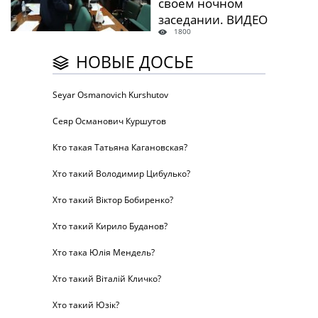
своем ночном
заседании. ВИДЕО
1800
НОВЫЕ ДОСЬЕ
Seyar Osmanovich Kurshutov
Сеяр Османович Куршутов
Кто такая Татьяна Кагановская?
Хто такий Володимир Цибулько?
Хто такий Віктор Бобиренко?
Хто такий Кирило Буданов?
Хто така Юлія Мендель?
Хто такий Віталій Кличко?
Хто такий Юзік?