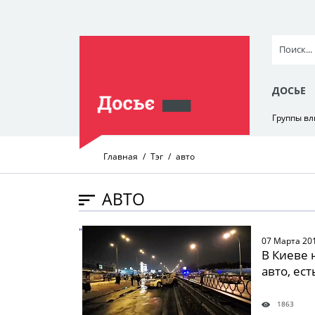
ДОСЬЕ
Группы в
Главная
Тэг
авто
АВТО
" />
07 Марта 20
В Киеве 
авто, ес
1863