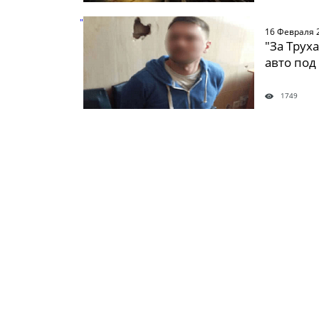
" />
16 Февраля 
"За Трух
авто под
1749