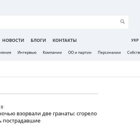
НОВОСТИ
БЛОГИ
КОНТАКТЫ
УКР
лияния
Интервью
Компании
ОО и партии
Персоналии
Собст
18
ночью взорвали две гранаты: сгорело
ть пострадавшие