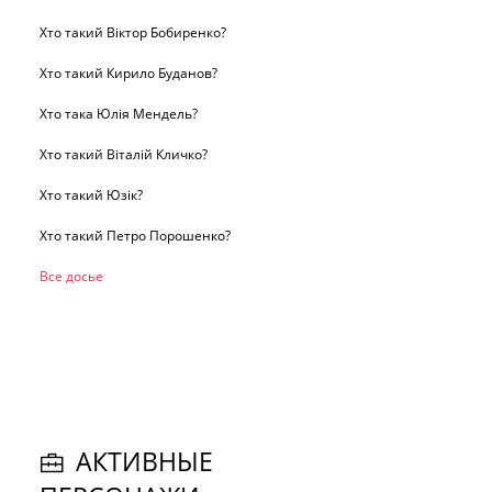
Хто такий Віктор Бобиренко?
Хто такий Кирило Буданов?
Хто така Юлія Мендель?
Хто такий Віталій Кличко?
Хто такий Юзік?
Хто такий Петро Порошенко?
Все досье
АКТИВНЫЕ