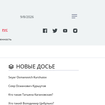
9/8/2026
РУC
венность
НОВЫЕ ДОСЬЕ
Seyar Osmanovich Kurshutov
Сеяр Османович Куршутов
Кто такая Татьяна Кагановская?
Хто такий Володимир Цибулько?