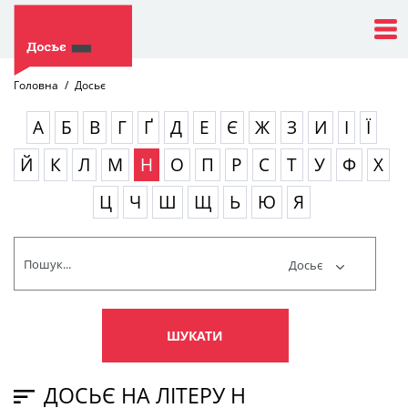
Головна
Досьє
А
Б
В
Г
Ґ
Д
Е
Є
Ж
З
И
І
Ї
Й
К
Л
М
Н
О
П
Р
С
Т
У
Ф
Х
Ц
Ч
Ш
Щ
Ь
Ю
Я
Досьє
ШУКАТИ
ДОСЬЄ НА ЛІТЕРУ Н