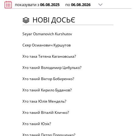
показувати з
по
НОВІ ДОСЬЄ
Seyar Osmanovich Kurshutov
Сєяр Османович Куршутов
Хто така Тетяна Кагановська?
Хто такий Володимир Цибулько?
Хто такий Віктор Бобиренко?
Хто такий Кирило Буданов?
Хто така Юлія Мендель?
Хто такий Віталій Кличко?
Хто такий Юзік?
Хто такий Петро Порошенко?