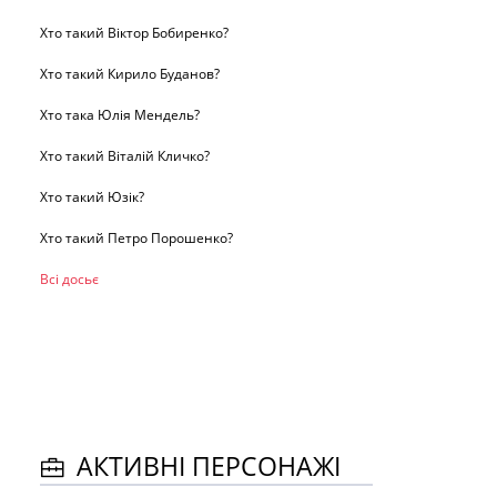
Хто такий Віктор Бобиренко?
Хто такий Кирило Буданов?
Хто така Юлія Мендель?
Хто такий Віталій Кличко?
Хто такий Юзік?
Хто такий Петро Порошенко?
Всі досьє
АКТИВНІ ПЕРСОНАЖІ