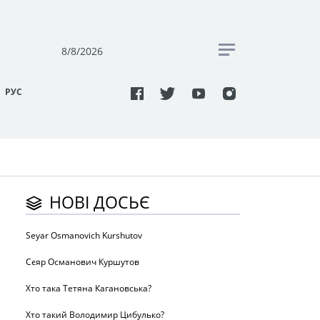
8/8/2026
РУC
НОВІ ДОСЬЄ
Seyar Osmanovich Kurshutov
Сєяр Османович Куршутов
Хто така Тетяна Кагановська?
Хто такий Володимир Цибулько?