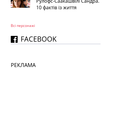
Рулофс-Саакашвілі Сандра.
10 фактів із життя
Всі персонажi
FACEBOOK
РЕКЛАМА