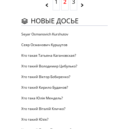
1
2
3
НОВЫЕ ДОСЬЕ
Seyar Osmanovich Kurshutov
Сеяр Османович Куршутов
Кто такая Татьяна Кагановская?
Хто такий Володимир Цибулько?
Хто такий Віктор Бобиренко?
Хто такий Кирило Буданов?
Хто така Юлія Мендель?
Хто такий Віталій Кличко?
Хто такий Юзік?