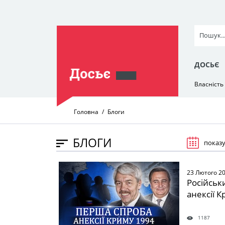
ДОСЬЄ
Власність
Головна
Блоги
БЛОГИ
показу
23 Лютого 2
Російськ
анексії 
1187