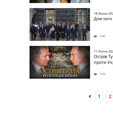
18 Липня 20
Для чого
1382
11 Липня 20
Острів Т
проти Ук
1320
1
2