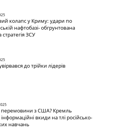
025
ий колапс у Криму: удари по
ській нафтобазі- обгрунтована
а стратегія ЗСУ
025
увірвався до трійки лідерів
2025
" перемовини з США? Кремль
 інформаційні вкиди на тлі російсько-
ких навчань