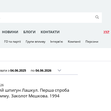
НОВИНИ
БЛОГИ
КОНТАКТИ
УКР
ГО та партії
Групи впливу
Інтерв'ю
Компанії
Персони
вати з
по
026
ий шпигун Лашкул. Перша спроба
Криму. Заколот Мєшкова. 1994