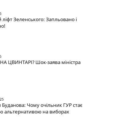
6
 ліфт Зеленського: Запльовано і
но!
6
НА ЦВИНТАРІ? Шок-заява міністра
025
Буданова: Чому очільник ГУР стає
ю альтернативою на виборах