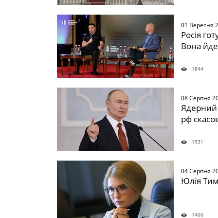
01 Вересня 
Росія го
Вона йде
1844
08 Серпня 2
Ядерний 
рф скасо
1931
04 Серпня 2
Юлія Тим
1466