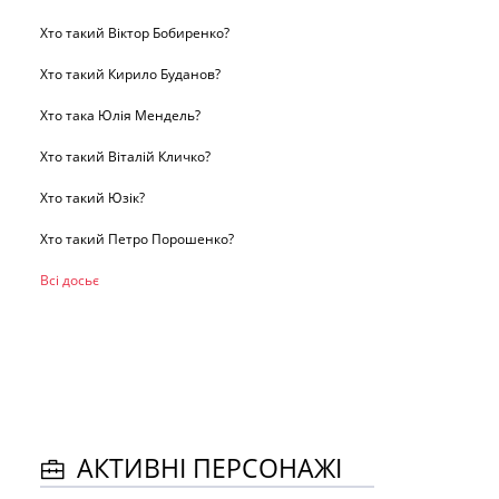
Хто такий Віктор Бобиренко?
Хто такий Кирило Буданов?
Хто така Юлія Мендель?
Хто такий Віталій Кличко?
Хто такий Юзік?
Хто такий Петро Порошенко?
Всі досьє
АКТИВНІ ПЕРСОНАЖІ