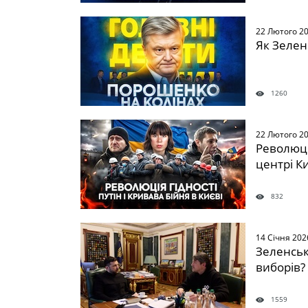
22 Лютого 2
Як Зелен
1260
22 Лютого 2
Революція
центрі К
832
14 Січня 202
Зеленськ
виборів?
1559