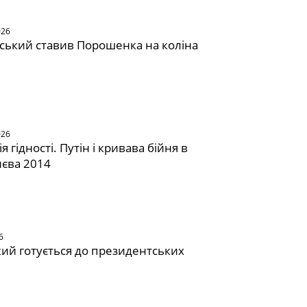
026
ський ставив Порошенка на коліна
026
 гідності. Путін і кривава бійня в
иєва 2014
6
ий готується до президентських