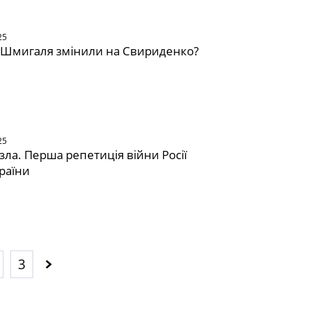
25
 Шмигаля змінили на Свириденко?
25
узла. Перша репетиція війни Росії
раїни
3