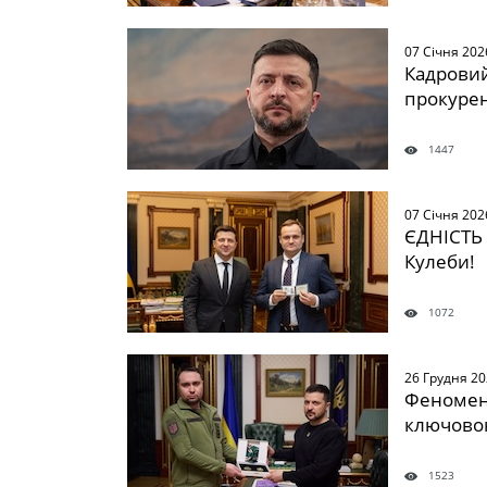
07 Січня 202
Кадровий
прокуре
1447
07 Січня 202
ЄДНІСТЬ 
Кулеби!
1072
26 Грудня 2
Феномен 
ключово
1523