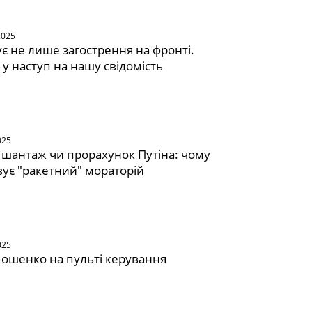
2025
тує не лише загострення на фронті.
 у наступ на нашу свідомість
025
шантаж чи прорахунок Путіна: чому
вує "ракетний" мораторій
025
ошенко на пульті керування