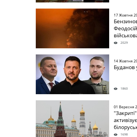
17 Жовтня 2
Бензинов
Феодосій
військов
2029
14 Жовтня 2
Буданов 
1860
01 Вересня 
"Закриті
активізує
білорусь
1698