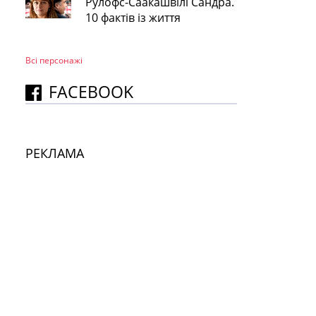
Рулофс-Саакашвілі Сандра.
10 фактів із життя
Всі персонажi
FACEBOOK
РЕКЛАМА