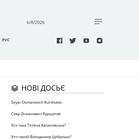
6/8/2026
РУC
НОВІ ДОСЬЄ
Seyar Osmanovich Kurshutov
Сєяр Османович Куршутов
Хто така Тетяна Кагановська?
Хто такий Володимир Цибулько?